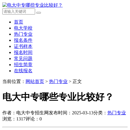
首页
电大学校
热门专业
报名条件
证书样本
报名时间
常见问题
招生简章
在线报名
当前位置：
网站首页
>
热门专业
> 正文
电大中专哪些专业比较好？
作者：电大中专招生网
发布时间：2025-03-13
分类：
热门专业
浏览：1317
评论：0