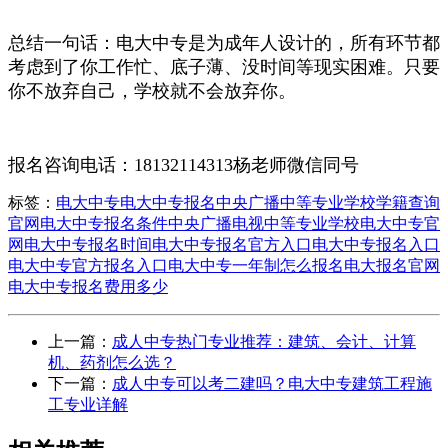
总结一句话：电大中专是为成年人设计的，所有环节都
考虑到了你工作忙、底子薄、没时间等现实困难。只要
你不放弃自己，学校就不会放弃你。
报名咨询电话：18132114313杨老师微信同号
标签：
电大中专
电大中专报名
中央广播中等专业学校学籍查询
官网
电大中专报名条件
中央广播电视中等专业学校
电大中专官
网
电大中专报名时间
电大中专报名官方入口
电大中专报名入口
电大中专官方报名入口
电大中专一年制怎么报名
电大报名官网
电大中专报名费用多少
上一篇：
成人中专热门专业推荐：建筑、会计、计算
机、药剂怎么选？
下一篇：
成人中专可以考二建吗？电大中专建筑工程施
工专业详解