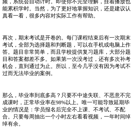
频，系统会自动计时。即使你不完全理解，挂着播放也
能累积学时。当然，为了更好地掌握知识，还是建议认
真看一看，很多内容对实际工作有帮助。
再次，期末考试是开卷的。每门课程结束后有一次期末
考试，全部为选择题和判断题，可以在手机或电脑上作
答。题目非常简单，而且学校提供复习题库，大部分题
目和答案都差不多。如果第一次没考过，还有多次补考
机会，直到通过为止。所以，至今几乎没有因为考试不
过而无法毕业的案例。
那么，毕业率到底多高？只要不中途失联、不恶意不完
成课时，正常毕业率在98%以上。唯一可能导致延期毕
业的情况是：学员报名后完全不上课、不考试、不配
合。只要每周抽出一个小时左右看看视频，一年时间绰
绰有余。