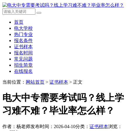
首页
电大学校
热门专业
报名条件
证书样本
报名时间
常见问题
招生简章
在线报名
当前位置：
网站首页
>
证书样本
> 正文
电大中专需要考试吗？线上学
习难不难？毕业率怎么样？
作者：杨老师
发布时间：2026-04-10
分类：
证书样本
浏览：