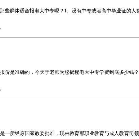
般那些群体适合报电大中专呢？1、没有中专或者高中毕业证的人
0
报价是准确的，今天于老师为您揭秘电大中专学费到底多少钱？
0
是一所经原国家教委批准，现由教育部职业教育与成人教育司领