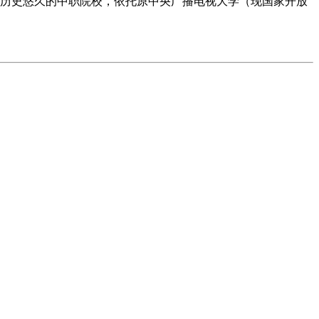
历史悠久的中职院校，依托原中央广播电视大学（现国家开放