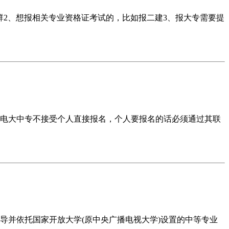
群2、想报相关专业资格证考试的，比如报二建3、报大专需要提
电大中专不接受个人直接报名，个人要报名的话必须通过其联
导并依托国家开放大学(原中央广播电视大学)设置的中等专业