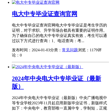
电大中专毕业证查询官网
电大中专毕业证查询官网电大中专毕业证是考生学历的
证明，对于求职、升学等场合都具有重要的证明作用。
为了确保自己的电大中专毕业证真实有效，考生可以通
过以下方式进行查询：1、电话查询：考...
发布时间：2024-01-03
分类：
常见问题
浏览：1179
评
论：0
2024年中央电大中专毕业证（最新
版）
2024年中央电大中专毕业证（最新版）中央广播电视中
等专业学校2023年11月起启用新版毕业证书，新版样式
如下：中央电中，教育部唯一直属中专，学制短，正规