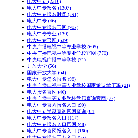
电大中专
(2210)
电大中专报名
(1307)
电大中专报名时间
(291)
电大中专​
(46)
电大中专报名官网
(902)
电大中专专业
(139)
电大中专官网
(539)
中央广播电视中等专业学校
(605)
中央广播电视中等专业学校官网
(770)
中央电视广播中等学校
(71)
开放大学
(56)
国家开放大学
(64)
电大中专怎么报名
(98)
中央广播电视中等专业学校国家承认学历吗
(41)
电大报名官网
(40)
中央广播中等专业学校学籍查询官网
(77)
电大中专官方报名入口
(90)
电大中专学籍查询官网查询
(94)
电大中专报名入口
(117)
电大中专报名入口官网
(48)
电大中专官网报名入口
(160)
电大中专报名官方入口
(55)