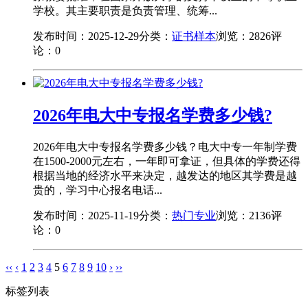
学校。其主要职责是负责管理、统筹...
发布时间：2025-12-29
分类：
证书样本
浏览：2826
评
论：0
2026年电大中专报名学费多少钱?
2026年电大中专报名学费多少钱？电大中专一年制学费
在1500-2000元左右，一年即可拿证，但具体的学费还得
根据当地的经济水平来决定，越发达的地区其学费是越
贵的，学习中心报名电话...
发布时间：2025-11-19
分类：
热门专业
浏览：2136
评
论：0
‹‹
‹
1
2
3
4
5
6
7
8
9
10
›
››
标签列表