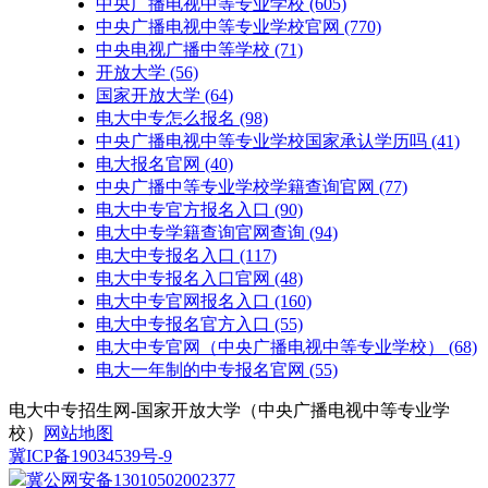
中央广播电视中等专业学校
(605)
中央广播电视中等专业学校官网
(770)
中央电视广播中等学校
(71)
开放大学
(56)
国家开放大学
(64)
电大中专怎么报名
(98)
中央广播电视中等专业学校国家承认学历吗
(41)
电大报名官网
(40)
中央广播中等专业学校学籍查询官网
(77)
电大中专官方报名入口
(90)
电大中专学籍查询官网查询
(94)
电大中专报名入口
(117)
电大中专报名入口官网
(48)
电大中专官网报名入口
(160)
电大中专报名官方入口
(55)
电大中专官网（中央广播电视中等专业学校）
(68)
电大一年制的中专报名官网
(55)
电大中专招生网-国家开放大学（中央广播电视中等专业学
校）
网站地图
冀ICP备19034539号-9
冀公网安备13010502002377