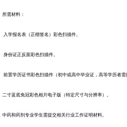
‌所需材料‌：
入学报名表（正楷签名）彩色扫描件。
身份证正反面彩色扫描件。
前置学历证书彩色扫描件（初中或高中毕业证，高等学历者需
二寸蓝底免冠彩色相片电子版（特定尺寸与分辨率）。
中药和药剂专业学生需提交相关行业工作证明材料。