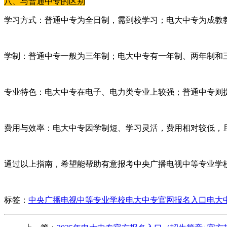
八、与普通中专的区别
学习方式‌：普通中专为全日制，需到校学习；电大中专为成教
学制‌：普通中专一般为三年制；电大中专有一年制、两年制和
专业特色‌：电大中专在电子、电力类专业上较强；普通中专则
费用与效率‌：电大中专因学制短、学习灵活，费用相对较低，
通过以上指南，希望能帮助有意报考中央广播电视中等专业学
标签：
中央广播电视中等专业学校
电大中专官网报名入口
电大