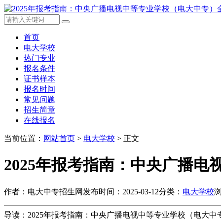
首页
电大学校
热门专业
报名条件
证书样本
报名时间
常见问题
招生简章
在线报名
当前位置：
网站首页
>
电大学校
> 正文
2025年报考指南：中央广播
作者：电大中专招生网
发布时间：2025-03-12
分类：
电大学校
浏
导读：2025年报考指南：中央广播电视中等专业学校（电大