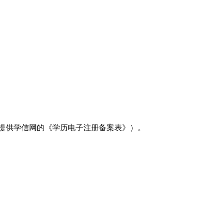
提供学信网的《学历电子注册备案表》）。