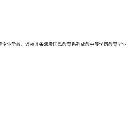
等专业学校。该校具备颁发国民教育系列成教中等学历教育毕业