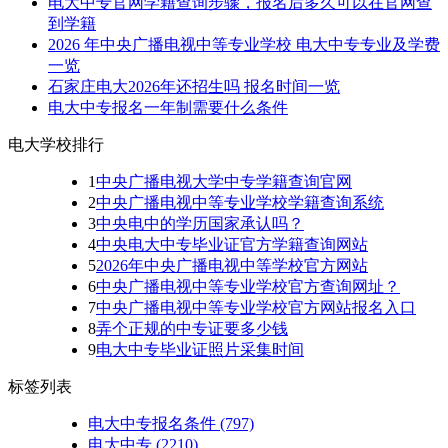
电大中专官网学籍查询步骤，报名后多久可以在官网查
到学籍
2026 年中央广播电视中等专业学校 电大中专专业及学费
一览
石家庄电大2026年还招生吗 报名时间一览
电大中专报名一年制需要什么条件
电大学校排行
1
中央广播电视大学中专学籍查询官网
2
中央广播电视中等专业学校学籍查询系统
3
中央电中的学历国家承认吗？
4
中央电大中专毕业证官方学籍查询网站
5
2026年中央广播电视中等学校官方网站
6
中央广播电视中等专业学校官方查询网址？
7
中央广播电视中等专业学校官方网站报名入口
8
弄个正规的中专证要多少钱
9
电大中专毕业证照片采集时间
标签列表
电大中专报名条件
(797)
电大中专
(2210)