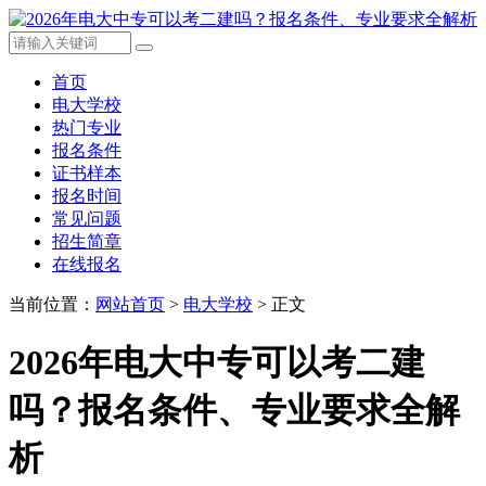
首页
电大学校
热门专业
报名条件
证书样本
报名时间
常见问题
招生简章
在线报名
当前位置：
网站首页
>
电大学校
> 正文
2026年电大中专可以考二建
吗？报名条件、专业要求全解
析