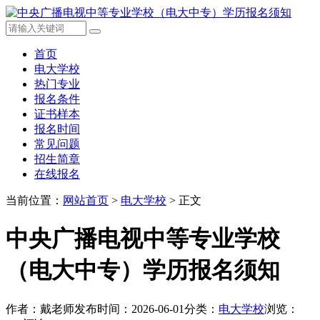
首页
电大学校
热门专业
报名条件
证书样本
报名时间
常见问题
招生简章
在线报名
当前位置：
网站首页
>
电大学校
> 正文
中央广播电视中等专业学校
（电大中专）学历报名须知
作者：戴老师
发布时间：2026-06-01
分类：
电大学校
浏览：