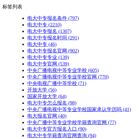
标签列表
电大中专报名条件
(797)
电大中专
(2210)
电大中专报名
(1307)
电大中专报名时间
(291)
电大中专​
(46)
电大中专报名官网
(902)
电大中专专业
(139)
电大中专官网
(539)
中央广播电视中等专业学校
(605)
中央广播电视中等专业学校官网
(770)
中央电视广播中等学校
(71)
开放大学
(56)
国家开放大学
(64)
电大中专怎么报名
(98)
中央广播电视中等专业学校国家承认学历吗
(41)
电大报名官网
(40)
中央广播中等专业学校学籍查询官网
(77)
电大中专官方报名入口
(90)
电大中专学籍查询官网查询
(94)