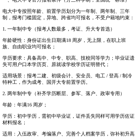
电大中专按照年龄、前置学历划分为一年制、两年制、三年
制，报考门槛固定，异地、跨省均可报名，不受户籍地约束：
1. 一年制中专（报考人数最多，考证、升大专首选）
年龄硬性：身份证出生日期满18 周岁，无上限，在职上班
族、自由职业均可报名；
学历要求：具备高中、中专、职高、技校同等学力；毕业证遗
失可用户口本学历页、原就读学校学历证明替代；
适用场景：报考二建、初级会计、安全员、电工 / 登高 / 制冷
特种工，作为成考、国开大专前置学历。
2. 两年制中专（补齐学历断层、参军、落户、政审专用）
年龄：年满16 周岁；
学历：初中学历，需初中毕业证，证件丢失同样可用学历佐证
材料报名；
适用：入伍政审、考编落户、完善个人档案学历，弥补初升高