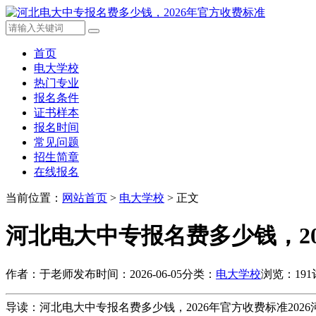
首页
电大学校
热门专业
报名条件
证书样本
报名时间
常见问题
招生简章
在线报名
当前位置：
网站首页
>
电大学校
> 正文
河北电大中专报名费多少钱，20
作者：于老师
发布时间：2026-06-05
分类：
电大学校
浏览：191
导读：河北电大中专报名费多少钱，2026年官方收费标准2