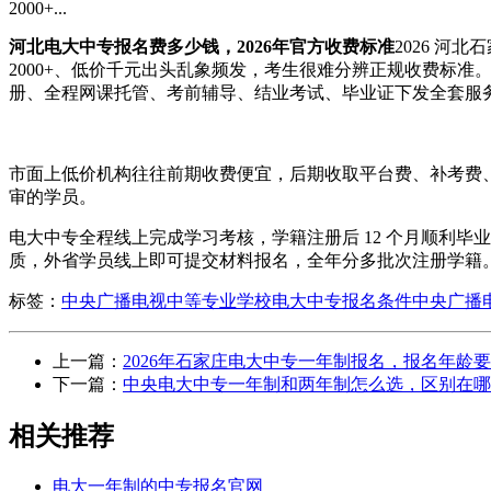
2000+...
河北电大中专报名费多少钱，2026年官方收费标准
2026 
2000+、低价千元出头乱象频发，考生很难分辨正规收费标
册、全程网课托管、考前辅导、结业考试、毕业证下发全套服
市面上低价机构往往前期收费便宜，后期收取平台费、补考费、
审的学员。
电大中专全程线上完成学习考核，学籍注册后 12 个月顺利
质，外省学员线上即可提交材料报名，全年分多批次注册学籍。想
标签：
中央广播电视中等专业学校
电大中专报名条件
中央广播
上一篇：
2026年石家庄电大中专一年制报名，报名年龄
下一篇：
中央电大中专一年制和两年制怎么选，区别在哪
相关推荐
电大一年制的中专报名官网