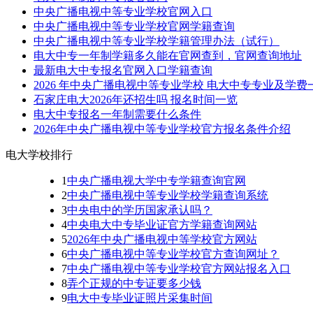
中央广播电视中等专业学校官网入口
中央广播电视中等专业学校官网学籍查询
中央广播电视中等专业学校学籍管理办法（试行）
电大中专一年制学籍多久能在官网查到，官网查询地址
最新电大中专报名官网入口学籍查询
2026 年中央广播电视中等专业学校 电大中专专业及学费
石家庄电大2026年还招生吗 报名时间一览
电大中专报名一年制需要什么条件
2026年中央广播电视中等专业学校官方报名条件介绍
电大学校排行
1
中央广播电视大学中专学籍查询官网
2
中央广播电视中等专业学校学籍查询系统
3
中央电中的学历国家承认吗？
4
中央电大中专毕业证官方学籍查询网站
5
2026年中央广播电视中等学校官方网站
6
中央广播电视中等专业学校官方查询网址？
7
中央广播电视中等专业学校官方网站报名入口
8
弄个正规的中专证要多少钱
9
电大中专毕业证照片采集时间