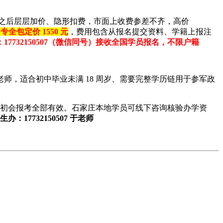
名之后层层加价、隐形扣费，市面上收费参差不齐，高价
全包定价 1550 元
，费用包含从报名提交资料、学籍上报注
7732150507（微信同号）接收全国学员报名，不限户籍
，适合初中毕业未满 18 周岁、需要完整学历链用于参军政
、初会报考全部有效。石家庄本地学员可线下咨询核验办学资
：17732150507 于老师